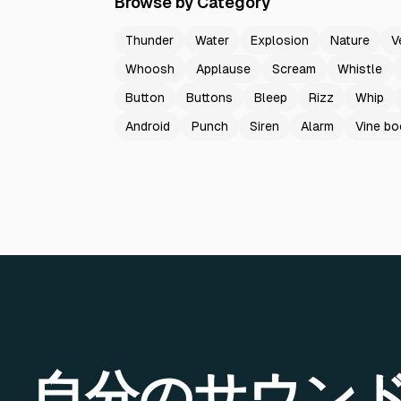
Browse by Category
Thunder
Water
Explosion
Nature
V
Whoosh
Applause
Scream
Whistle
Button
Buttons
Bleep
Rizz
Whip
Android
Punch
Siren
Alarm
Vine b
自分のサウン