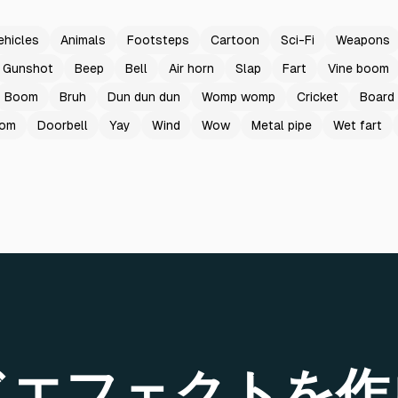
ehicles
Animals
Footsteps
Cartoon
Sci-Fi
Weapons
Gunshot
Beep
Bell
Air horn
Slap
Fart
Vine boom
Boom
Bruh
Dun dun dun
Womp womp
Cricket
Board
oom
Doorbell
Yay
Wind
Wow
Metal pipe
Wet fart
ドエフェクトを作