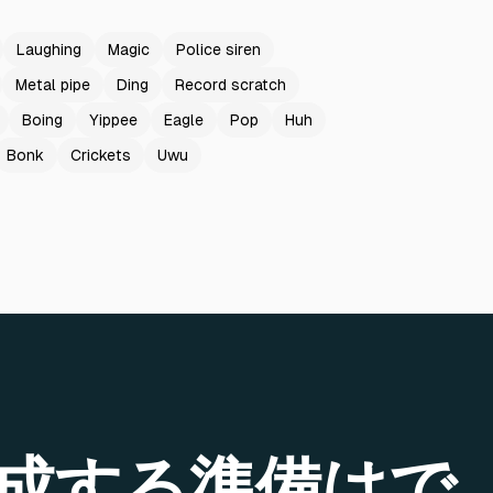
Laughing
Magic
Police siren
Metal pipe
Ding
Record scratch
Boing
Yippee
Eagle
Pop
Huh
Bonk
Crickets
Uwu
成する準備はで