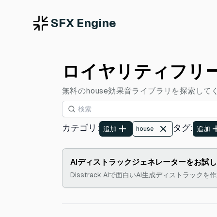
SFX Engine
ロイヤリティフリー
無料のhouse効果音ライブラリを探索し
カテゴリ
:
タグ
:
追加
追加
house
AIディストラックジェネレーターをお試
Disstrack AIで面白いAI生成ディストラック