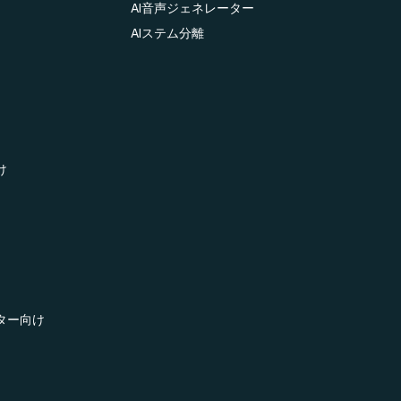
AI音声ジェネレーター
AIステム分離
け
ター向け