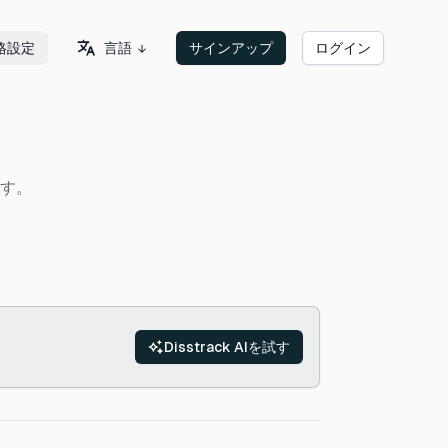
言語
格設定
サインアップ
ログイン
ます。
Disstrack AIを試す