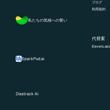
ブログ
利用規約
私たちの気候への誓い
代替案
ElevenLab
SparkPod.ai
Disstrack AI