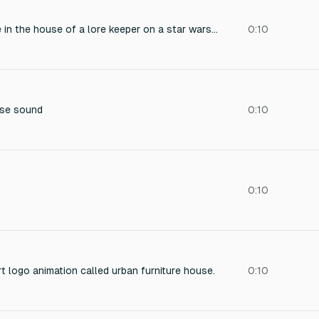
Ambient house noise in the house of a lore keeper on a star wars planet
0:10
se sound
0:10
0:10
rt logo animation called urban furniture house.
0:10