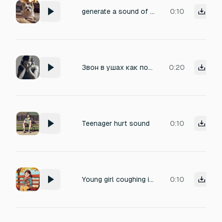
generate a sound of weak injured dog no barking dog in pain.
0:10
Звон в ушах как после контузии
0:20
Teenager hurt sound
0:10
Young girl coughing injured
0:10