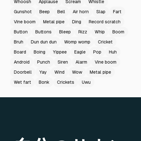
Whoosh
Applause
Scream
Whistle
Gunshot
Beep
Bell
Air horn
Slap
Fart
Vine boom
Metal pipe
Ding
Record scratch
Button
Buttons
Bleep
Rizz
Whip
Boom
Bruh
Dun dun dun
Womp womp
Cricket
Board
Boing
Yippee
Eagle
Pop
Huh
Android
Punch
Siren
Alarm
Vine boom
Doorbell
Yay
Wind
Wow
Metal pipe
Wet fart
Bonk
Crickets
Uwu