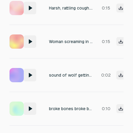
Harsh, rattling cough. Masculine.
0:15
Woman screaming in pain after being shot/hurt continuously
0:15
sound of wolf getting damaged
0:02
broke bones broke bones broke bones
0:10