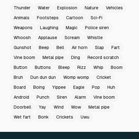
Thunder
Water
Explosion
Nature
Vehicles
Animals
Footsteps
Cartoon
Sci-Fi
Weapons
Laughing
Magic
Police siren
Whoosh
Applause
Scream
Whistle
Gunshot
Beep
Bell
Air horn
Slap
Fart
Vine boom
Metal pipe
Ding
Record scratch
Button
Buttons
Bleep
Rizz
Whip
Boom
Bruh
Dun dun dun
Womp womp
Cricket
Board
Boing
Yippee
Eagle
Pop
Huh
Android
Punch
Siren
Alarm
Vine boom
Doorbell
Yay
Wind
Wow
Metal pipe
Wet fart
Bonk
Crickets
Uwu