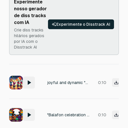
Experimente
nosso gerador
de diss tracks
com IA
Experimente o Disstrack AI
Crie diss tracks
hilários gerados
por IA com o
Disstrack AI
joyful and dynamic "Balafon celebration jingle, short cheerful melody, African style". "Djembe hit with kalimba sparkle, achievement unlocked sound"
0:10
"Balafon celebration jingle, short cheerful melody, African style". "Djembe hit with kalimba sparkle, achievement unlocked sound"
0:10