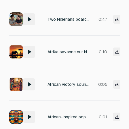
Two Nigerians poarchers has one is 23 year-old and the other is 20 year old animals caged has the poarchers laughing and continue laughing has the 23 year old lift his head up laughing and keep it up
0:47
Afrika savanne nur Natur
0:10
African victory sound: bright talking drum roll, cheerful kalimba flourish, subtle shakers, energetic
0:05
African-inspired pop sound for closing/cancelling: soft kalimba pluck, muted shaker, gentle fade,
0:01