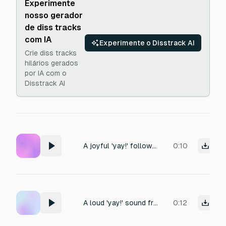
Experimente
nosso gerador
de diss tracks
com IA
Experimente o Disstrack AI
Crie diss tracks
hilários gerados
por IA com o
Disstrack AI
A joyful 'yay!' followed by clapping.
0:10
A loud 'yay!' sound from a crowd.
0:12