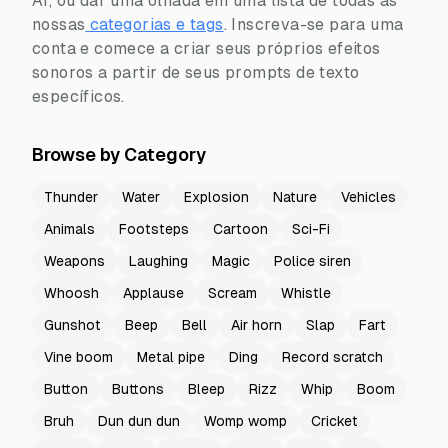
AI, ou dar uma olhada em uma lista de todas as
nossas
categorias e tags
.
Inscreva-se para uma
conta e comece a criar seus próprios efeitos
sonoros a partir de seus prompts de texto
específicos.
Browse by Category
Thunder
Water
Explosion
Nature
Vehicles
Animals
Footsteps
Cartoon
Sci-Fi
Weapons
Laughing
Magic
Police siren
Whoosh
Applause
Scream
Whistle
Gunshot
Beep
Bell
Air horn
Slap
Fart
Vine boom
Metal pipe
Ding
Record scratch
Button
Buttons
Bleep
Rizz
Whip
Boom
Bruh
Dun dun dun
Womp womp
Cricket