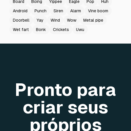
Board
Boing
Yippee
Eagle
Pop
Huh
Android
Punch
Siren
Alarm
Vine boom
Doorbell
Yay
Wind
Wow
Metal pipe
Wet fart
Bonk
Crickets
Uwu
Pronto para
criar seus
próprios