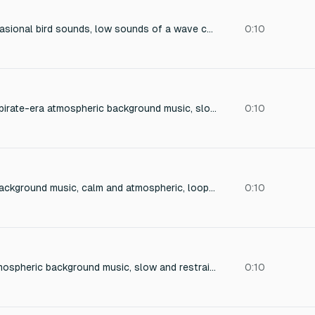
pirate town with occasional bird sounds, low sounds of a wave coming in
0:10
lopp friendly Subtle pirate-era atmospheric background music, slow and restrained, featuring soft violin melodies, low strings, and faint wooden percussion. Calm but tense mood, suggesting distant conflict without active combat. Feels like an impending naval battle heard from afar. Minimal, moody, loopable, suitable for a 2D pixel art pirate game.
0:10
Subtle pirate town background music, calm and atmospheric, loopable. Soft violin and fiddle melodies with light plucked strings, gentle percussion, and distant ambient sounds like murmured voices, wooden creaks, and occasional seagulls. Feels like a living harbor town with quiet activity and rare distant events, relaxed but historically pirate-themed, suitable as main scene background music.
0:10
Subtle pirate-era atmospheric background music, slow and restrained, featuring soft violin melodies, low strings, and faint wooden percussion. Calm but tense mood, suggesting distant conflict without active combat. Feels like an impending naval battle heard from afar. Minimal, moody, loopable, suitable for a 2D pixel art pirate game.
0:10