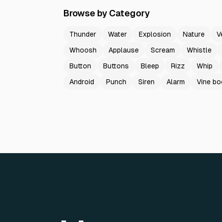
Browse by Category
Thunder
Water
Explosion
Nature
V
Whoosh
Applause
Scream
Whistle
Button
Buttons
Bleep
Rizz
Whip
Android
Punch
Siren
Alarm
Vine b