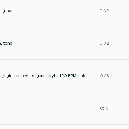
e groan
0:02
al tone
0:02
16-bit chiptune pirate jingle, retro video game style, 120 BPM, upbeat and cheeky, featuring a catchy melody played on square wave leads and triangle wave bass, with bleepy arpeggios, a simple drum machine beat (snare, hi-hat, kick), and a short sea shanty flourish, evoking a treasure-hunting adventure, perfect for a level-up or item collect sound effect, with crisp, lo-fi production and a bright, punchy mix.
0:03
0:10