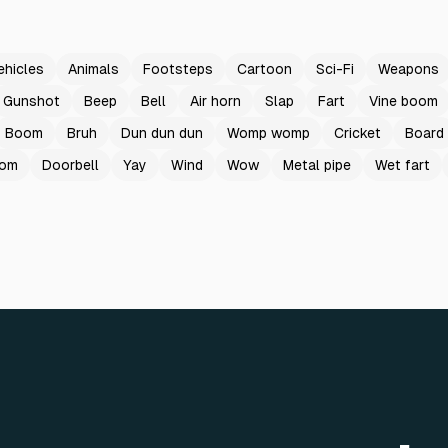
ehicles
Animals
Footsteps
Cartoon
Sci-Fi
Weapons
Gunshot
Beep
Bell
Air horn
Slap
Fart
Vine boom
Boom
Bruh
Dun dun dun
Womp womp
Cricket
Board
oom
Doorbell
Yay
Wind
Wow
Metal pipe
Wet fart