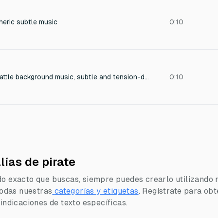
heric subtle music
0:10
Atmospheric pirate battle background music, subtle and tension-driven. Low, steady drums, distant cannon rumbles, soft rolling percussion, and muted orchestral tones. Slow build of intensity without strong melody, designed to loop seamlessly. Dark, moody, and immersive, supporting gameplay rather than dominating it, suitable for a 2D pixel-art pirate combat scene
0:10
lías de pirate
do exacto que buscas, siempre puedes crearlo utilizando 
 todas nuestras
categorías y etiquetas
.
Regístrate para obt
 indicaciones de texto específicas.