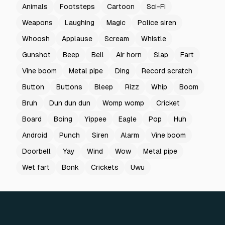
Animals
Footsteps
Cartoon
Sci-Fi
Weapons
Laughing
Magic
Police siren
Whoosh
Applause
Scream
Whistle
Gunshot
Beep
Bell
Air horn
Slap
Fart
Vine boom
Metal pipe
Ding
Record scratch
Button
Buttons
Bleep
Rizz
Whip
Boom
Bruh
Dun dun dun
Womp womp
Cricket
Board
Boing
Yippee
Eagle
Pop
Huh
Android
Punch
Siren
Alarm
Vine boom
Doorbell
Yay
Wind
Wow
Metal pipe
Wet fart
Bonk
Crickets
Uwu