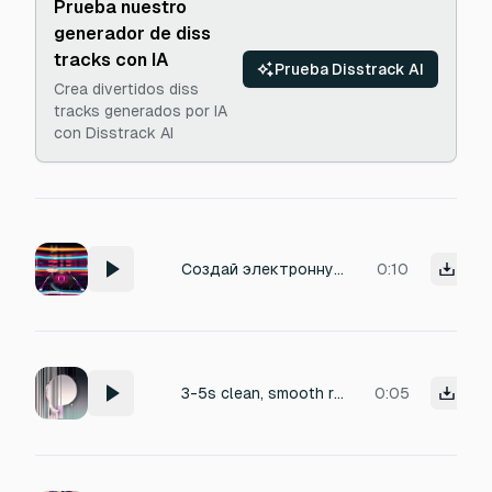
Prueba nuestro
generador de diss
tracks con IA
Prueba Disstrack AI
Crea divertidos diss
tracks generados por IA
con Disstrack AI
Создай электронную мелодию для рингтона из фильма "Адреналин" (2006). Темп: 130-140 BPM. Длина: 8-12 секунд.
0:10
3-5s clean, smooth ringtone, arpeggio A-C-E played one note at a time with short pauses, ending with full A-C-E chord, soft digital blips, premium, playful yet elegant, seamless loopable.
0:05