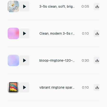
3-5s clean, soft, bright ringtone, gentle digital blips and soft metallic tones, playful yet elegant, premium, seamless loopable, unique, iPhone/FaceTime style.
0:05
Clean, modern 3-5s ringtone, soft digital blips, gentle metallic textures, playful yet elegant, energetic but not harsh, seamless loopable, premium, globally appealing, unique signature sound.
0:10
bloop-ringtone-120-bpm
0:30
vibrant ringtone sparkling synth melody 432 Hz playful 3-note chime (1–2 kHz), layered over crisp, rhythmic water droplets and a warm, airy pad punchy and clear—energetic enough to grab attention, but polished smooth avoid irritation
0:10