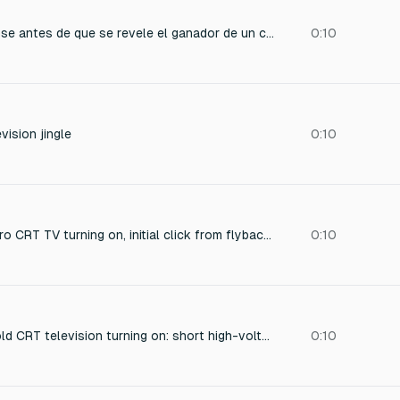
un efecto de suspense antes de que se revele el ganador de un concurso en un programa familiar de TV
0:10
ision jingle
0:10
Short effect of a retro CRT TV turning on, initial click from flyback transformer, fast high-pitch sweep, crackling static, faint electromagnetic hum, 1 second duration, professional foley style
0:10
Sound effect of an old CRT television turning on: short high-voltage pop, quick rising high-frequency whine, then a soft static hiss that fades within one second. Very realistic, no ambient noise, no music.
0:10