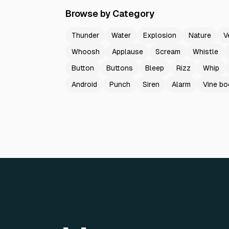
Browse by Category
Thunder
Water
Explosion
Nature
V
Whoosh
Applause
Scream
Whistle
Button
Buttons
Bleep
Rizz
Whip
Android
Punch
Siren
Alarm
Vine b