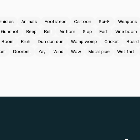
ehicles
Animals
Footsteps
Cartoon
Sci-Fi
Weapons
Gunshot
Beep
Bell
Air horn
Slap
Fart
Vine boom
Boom
Bruh
Dun dun dun
Womp womp
Cricket
Board
oom
Doorbell
Yay
Wind
Wow
Metal pipe
Wet fart