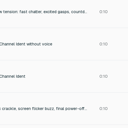
Japanese game show tension: fast chatter, excited gasps, countdown beeps, small drum-roll-like accents, energetic claps, bright and playful TV sound.
0:10
n Channel Ident without voice
0:10
 Channel Ident
0:10
CRT television static crackle, screen flicker buzz, final power-off thud
0:10