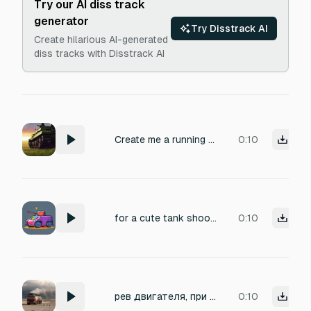
Try our AI diss track
generator
Try Disstrack AI
Create hilarious AI-generated
diss tracks with Disstrack AI
Create me a running engine sound of a armored main battle tank.
0:10
for a cute tank shooting game need a sound that loops when healing or repairing tank
0:10
рев двигателя, при максимальных оборотах у дизельного танка
0:10