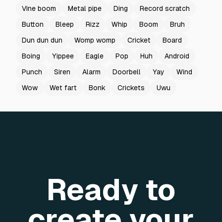
Vine boom
Metal pipe
Ding
Record scratch
Button
Bleep
Rizz
Whip
Boom
Bruh
Dun dun dun
Womp womp
Cricket
Board
Boing
Yippee
Eagle
Pop
Huh
Android
Punch
Siren
Alarm
Doorbell
Yay
Wind
Wow
Wet fart
Bonk
Crickets
Uwu
Ready to
create your