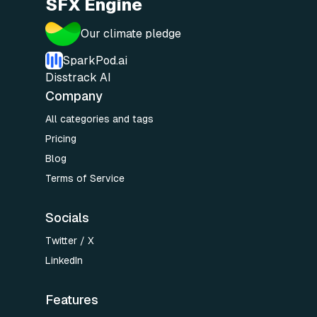
SFX Engine
Our climate pledge
SparkPod.ai
Disstrack AI
Company
All categories and tags
Pricing
Blog
Terms of Service
Socials
Twitter / X
LinkedIn
Features