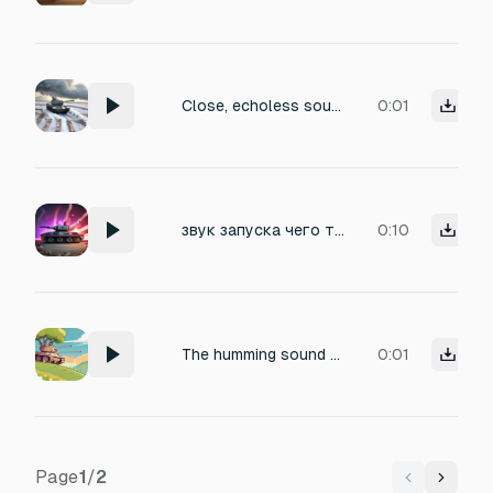
Close, echoless sound of an IS-2 Tank firing its 122mm cannon.
0:01
звук запуска чего то. создай это в танковой основной тематике - чтобы это был какой то стук металлов и будто взрыв, с эхо-эффектом
0:10
The humming sound when the tank is walking, can't be too loud
0:01
Page
1
/
2
Previous
Next