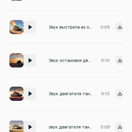
Звук выстрела из основного орудия танка абрамс (Cannon Shot): Очень громкий, с мощным низкочастотным ударом. Нужен также звук отдачи (механизма).
0:05
Звук остановки двигателя танка абрамс (Engine Stop)
0:10
Звук двигателя танка абрамс при движении (Engine Loop): Более интенсивный звук работы двигателя под нагрузкой. Должен плавно накладываться на звук холостого хода при начале движения.
0:10
звук двигателя танка абрамс на холостых оборотах
0:05